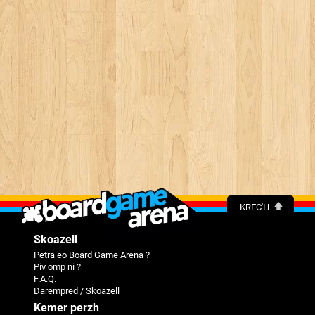
KREC'H
Skoazell
Petra eo Board Game Arena ?
Piv omp ni ?
F.A.Q.
Darempred / Skoazell
Kemer perzh