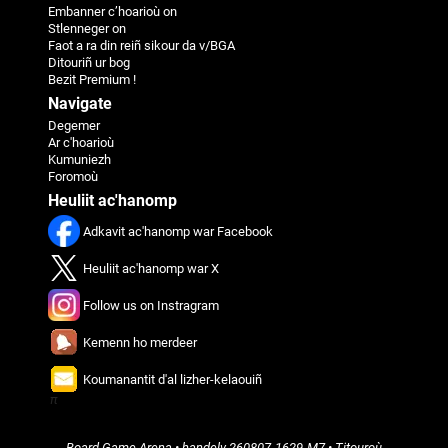
Embanner c’hoarioù on
Stlenneger on
Faot a ra din reiñ sikour da v/BGA
Ditouriñ ur bog
Bezit Premium !
Navigate
Degemer
Ar c'hoarioù
Kumuniezh
Foromoù
Heuliit ac'hanomp
Adkavit ac'hanomp war Facebook
Heuliit ac'hanomp war X
Follow us on Instragram
Kemenn ho merdeer
Koumanantit d'al lizher-kelaouiñ
π
Board Game Arena
• handelv
260807-1629-M7
•
Titouroù