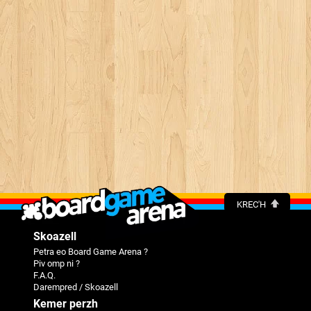
KREC'H
Skoazell
Petra eo Board Game Arena ?
Piv omp ni ?
F.A.Q.
Darempred / Skoazell
Kemer perzh