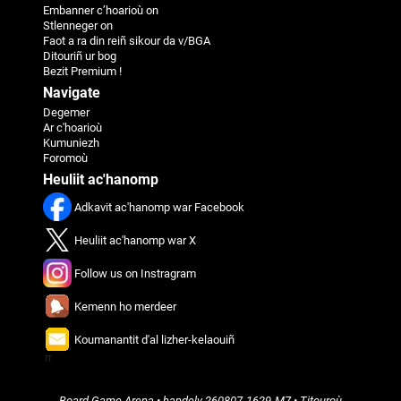
Embanner c’hoarioù on
Stlenneger on
Faot a ra din reiñ sikour da v/BGA
Ditouriñ ur bog
Bezit Premium !
Navigate
Degemer
Ar c'hoarioù
Kumuniezh
Foromoù
Heuliit ac'hanomp
Adkavit ac'hanomp war Facebook
Heuliit ac'hanomp war X
Follow us on Instragram
Kemenn ho merdeer
Koumanantit d'al lizher-kelaouiñ
π
Board Game Arena
• handelv
260807-1629-M7
•
Titouroù