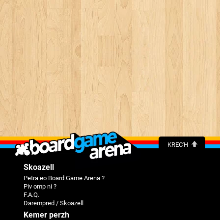
KREC'H
Skoazell
Petra eo Board Game Arena ?
Piv omp ni ?
F.A.Q.
Darempred / Skoazell
Kemer perzh