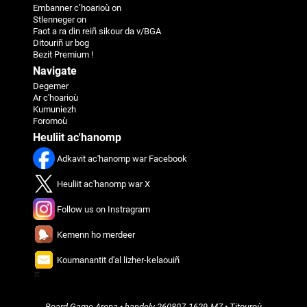
Embanner c’hoarioù on
Stlenneger on
Faot a ra din reiñ sikour da v/BGA
Ditouriñ ur bog
Bezit Premium !
Navigate
Degemer
Ar c'hoarioù
Kumuniezh
Foromoù
Heuliit ac'hanomp
Adkavit ac'hanomp war Facebook
Heuliit ac'hanomp war X
Follow us on Instragram
Kemenn ho merdeer
Koumanantit d'al lizher-kelaouiñ
π
Board Game Arena
• handelv
260807-1629-M7
•
Titouroù