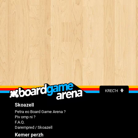
KREC'H
Skoazell
Petra eo Board Game Arena ?
Piv omp ni ?
F.A.Q.
Darempred / Skoazell
Kemer perzh