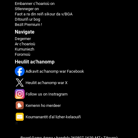
Embanner c’hoarioù on
Stlenneger on
Faot a ra din reiñ sikour da v/BGA
Ditouriñ ur bog
Bezit Premium !
Navigate
Degemer
Ar c'hoarioù
Kumuniezh
Foromoù
Heuliit ac'hanomp
Adkavit ac'hanomp war Facebook
Heuliit ac'hanomp war X
Follow us on Instragram
Kemenn ho merdeer
Koumanantit d'al lizher-kelaouiñ
π
Board Game Arena
• handelv
260807-1629-M7
•
Titouroù