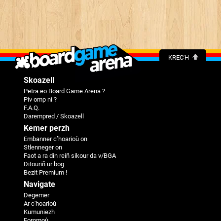
KREC'H
Skoazell
Petra eo Board Game Arena ?
Piv omp ni ?
F.A.Q.
Darempred / Skoazell
Kemer perzh
Embanner c’hoarioù on
Stlenneger on
Faot a ra din reiñ sikour da v/BGA
Ditouriñ ur bog
Bezit Premium !
Navigate
Degemer
Ar c'hoarioù
Kumuniezh
Foromoù