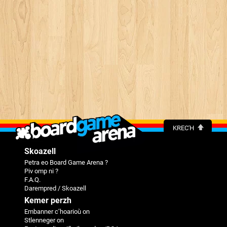
KREC'H
Skoazell
Petra eo Board Game Arena ?
Piv omp ni ?
F.A.Q.
Darempred / Skoazell
Kemer perzh
Embanner c’hoarioù on
Stlenneger on