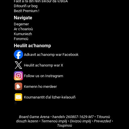
Faot a ra din reiñ sikour da v/BGA
Ditouriñ ur bog
Bezit Premium !
Navigate
Degemer
Ar c'hoarioù
Kumuniezh
Foromoù
Heuliit ac'hanomp
Adkavit ac'hanomp war Facebook
Heuliit ac'hanomp war X
Follow us on Instragram
Kemenn ho merdeer
Koumanantit d'al lizher-kelaouiñ
π
Board Game Arena
• handelv
260807-1629-M7
•
Titouroù
diouzh lezenn
•
Termenoù implij
•
Divizoù implij
•
Prevezded
•
Toupinoù