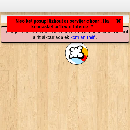
Kargañ savenn ar c'hoari ...
Troidigezh al lec'hienn e Brezhoneg n'eo ket peurechu ! Gellout
a rit sikour adalek
korn an treiñ
.