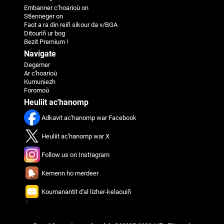
Embanner c’hoarioù on
Stlenneger on
Faot a ra din reiñ sikour da v/BGA
Ditouriñ ur bog
Bezit Premium !
Navigate
Degemer
Ar c'hoarioù
Kumuniezh
Foromoù
Heuliit ac'hanomp
Adkavit ac'hanomp war Facebook
Heuliit ac'hanomp war X
Follow us on Instragram
Kemenn ho merdeer
Koumanantit d'al lizher-kelaouiñ
π