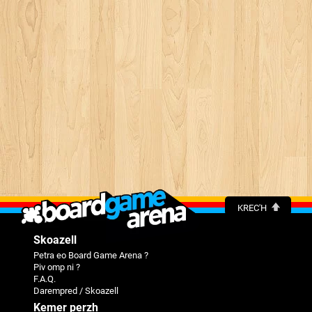
KREC'H
Skoazell
Petra eo Board Game Arena ?
Piv omp ni ?
F.A.Q.
Darempred / Skoazell
Kemer perzh