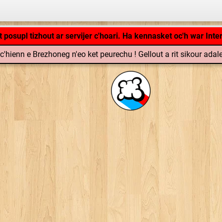
Kargañ savenn ar c'hoari ...
ec'hienn e Brezhoneg n'eo ket peurechu ! Gellout a rit sikour ada