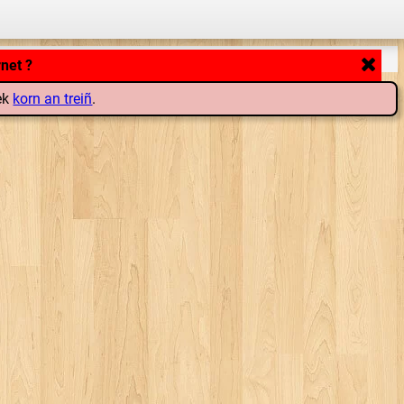
lek
korn an treiñ
.