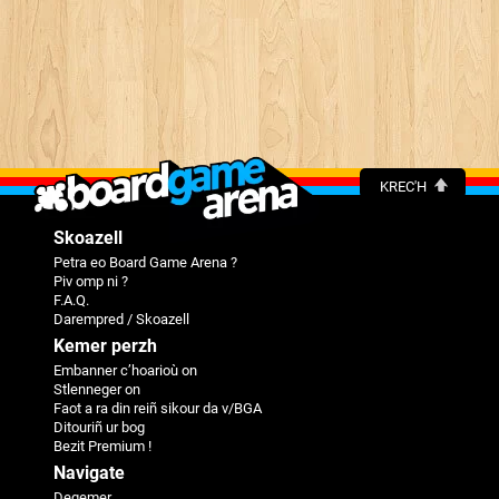
KREC'H
Skoazell
Petra eo Board Game Arena ?
Piv omp ni ?
F.A.Q.
Darempred / Skoazell
Kemer perzh
Embanner c’hoarioù on
Stlenneger on
Faot a ra din reiñ sikour da v/BGA
Ditouriñ ur bog
Bezit Premium !
Navigate
Degemer