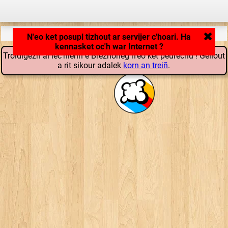
Kargañ savenn ar c'hoari ...
Troidigezh al lec'hienn e Brezhoneg n'eo ket peurechu ! Gellout
a rit sikour adalek
korn an treiñ
.