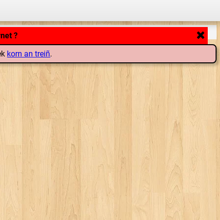
rnet ?
lek
korn an treiñ
.