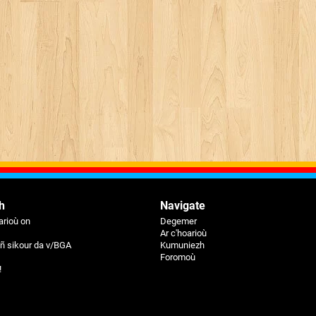
h
Navigate
rioù on
Degemer
Ar c'hoarioù
eiñ sikour da v/BGA
Kumuniezh
Foromoù
!