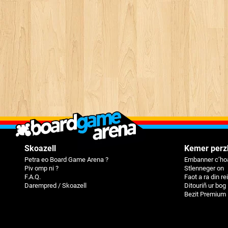
Skoazell
Kemer perz
Petra eo Board Game Arena ?
Embanner c’hoa
Piv omp ni ?
Stlenneger on
F.A.Q.
Faot a ra din r
Darempred / Skoazell
Ditouriñ ur bog
Bezit Premium 