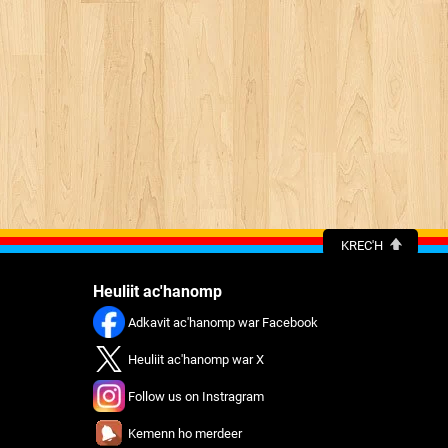
KREC'H
Heuliit ac'hanomp
Adkavit ac'hanomp war Facebook
Heuliit ac'hanomp war X
Follow us on Instragram
Kemenn ho merdeer