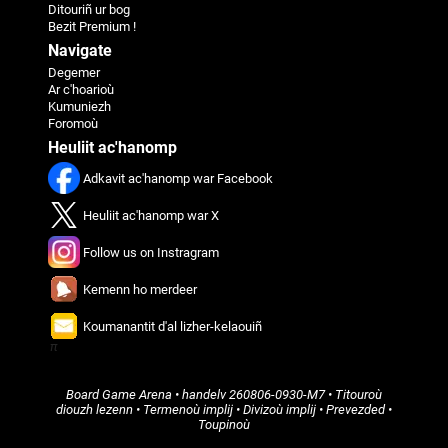
Ditouriñ ur bog
Bezit Premium !
Navigate
Degemer
Ar c'hoarioù
Kumuniezh
Foromoù
Heuliit ac'hanomp
Adkavit ac'hanomp war Facebook
Heuliit ac'hanomp war X
Follow us on Instragram
Kemenn ho merdeer
Koumanantit d'al lizher-kelaouiñ
π
Board Game Arena
• handelv
260806-0930-M7
•
Titouroù
diouzh lezenn
•
Termenoù implij
•
Divizoù implij
•
Prevezded
•
Toupinoù