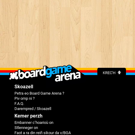
KREC'H
Skoazell
Petra eo Board Game Arena ?
Piv omp ni ?
F.A.Q.
Darempred / Skoazell
Kemer perzh
Embanner c’hoarioù on
Stlenneger on
Faot a ra din reiñ sikour da v/BGA