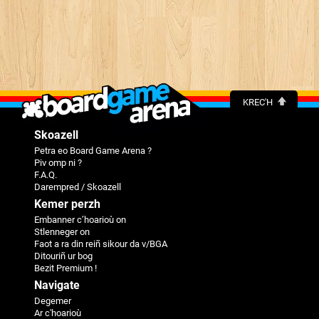
KREC'H
Skoazell
Petra eo Board Game Arena ?
Piv omp ni ?
F.A.Q.
Darempred / Skoazell
Kemer perzh
Embanner c’hoarioù on
Stlenneger on
Faot a ra din reiñ sikour da v/BGA
Ditouriñ ur bog
Bezit Premium !
Navigate
Degemer
Ar c'hoarioù