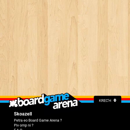
KREC'H
Skoazell
Petra eo Board Game Arena ?
Piv omp ni ?