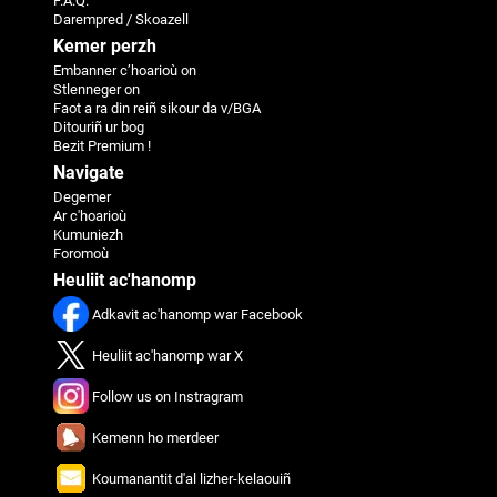
F.A.Q.
Darempred / Skoazell
Kemer perzh
Embanner c’hoarioù on
Stlenneger on
Faot a ra din reiñ sikour da v/BGA
Ditouriñ ur bog
Bezit Premium !
Navigate
Degemer
Ar c'hoarioù
Kumuniezh
Foromoù
Heuliit ac'hanomp
Adkavit ac'hanomp war Facebook
Heuliit ac'hanomp war X
Follow us on Instragram
Kemenn ho merdeer
Koumanantit d'al lizher-kelaouiñ