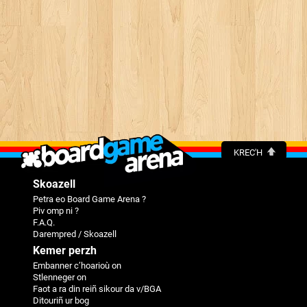
KREC'H
Skoazell
Petra eo Board Game Arena ?
Piv omp ni ?
F.A.Q.
Darempred / Skoazell
Kemer perzh
Embanner c’hoarioù on
Stlenneger on
Faot a ra din reiñ sikour da v/BGA
Ditouriñ ur bog