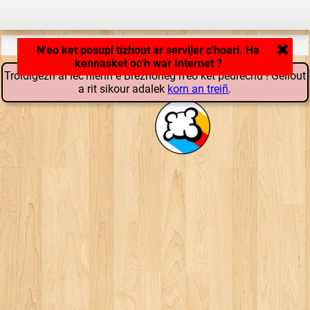
Kargañ savenn ar c'hoari ...
Troidigezh al lec'hienn e Brezhoneg n'eo ket peurechu ! Gellout
a rit sikour adalek
korn an treiñ
.