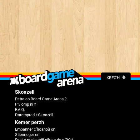
KREC'H
Skoazell
Petra eo Board Game Arena ?
Piv omp ni ?
F.A.Q.
Darempred / Skoazell
Kemer perzh
Embanner c’hoarioù on
Stlenneger on
Faot a ra din reiñ sikour da v/BGA