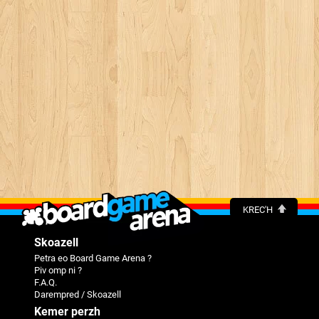
KREC'H
Skoazell
Petra eo Board Game Arena ?
Piv omp ni ?
F.A.Q.
Darempred / Skoazell
Kemer perzh