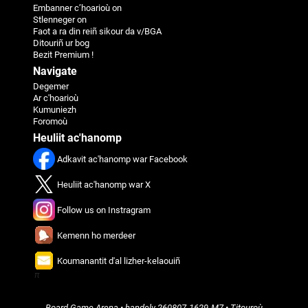
Embanner c’hoarioù on
Stlenneger on
Faot a ra din reiñ sikour da v/BGA
Ditouriñ ur bog
Bezit Premium !
Navigate
Degemer
Ar c'hoarioù
Kumuniezh
Foromoù
Heuliit ac'hanomp
Adkavit ac'hanomp war Facebook
Heuliit ac'hanomp war X
Follow us on Instragram
Kemenn ho merdeer
Koumanantit d'al lizher-kelaouiñ
π
Board Game Arena
• handelv
260807-1629-M7
•
Titouroù