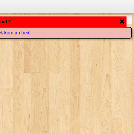
rnet ?
lek
korn an treiñ
.