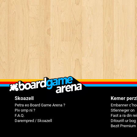
Skoazell
Kemer perz
Petra eo Board Game Arena ?
Embanner c’hoa
Piv omp ni ?
Stlenneger on
F.A.Q.
Faot a ra din r
Darempred / Skoazell
Ditouriñ ur bog
Bezit Premium 