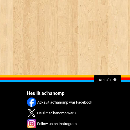
KREC'H
Heuliit ac'hanomp
Adkavit ac'hanomp war Facebook
Heuliit ac'hanomp war X
Follow us on Instragram