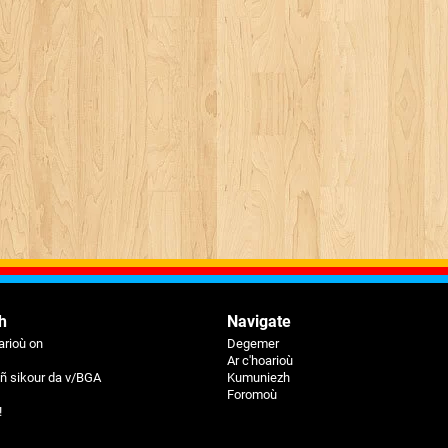
h
Navigate
rioù on
Degemer
Ar c'hoarioù
eiñ sikour da v/BGA
Kumuniezh
Foromoù
!