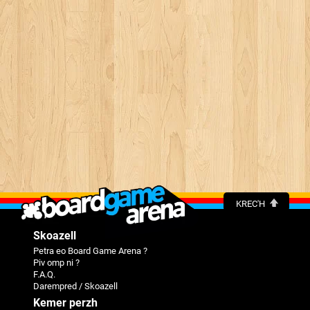
KREC'H
Skoazell
Petra eo Board Game Arena ?
Piv omp ni ?
F.A.Q.
Darempred / Skoazell
Kemer perzh