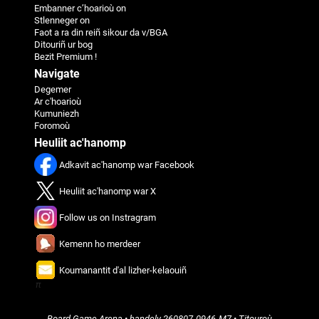
Embanner c’hoarioù on
Stlenneger on
Faot a ra din reiñ sikour da v/BGA
Ditouriñ ur bog
Bezit Premium !
Navigate
Degemer
Ar c'hoarioù
Kumuniezh
Foromoù
Heuliit ac'hanomp
Adkavit ac'hanomp war Facebook
Heuliit ac'hanomp war X
Follow us on Instragram
Kemenn ho merdeer
Koumanantit d'al lizher-kelaouiñ
π
Board Game Arena
• handelv
260807-0946-M7
•
Titouroù