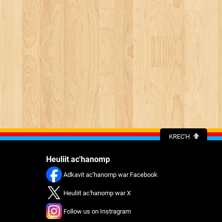
KREC'H
Heuliit ac'hanomp
Adkavit ac'hanomp war Facebook
Heuliit ac'hanomp war X
Follow us on Instragram