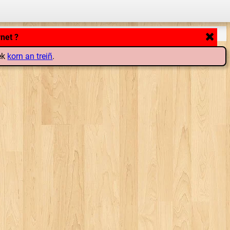
rnet ?
lek
korn an treiñ
.