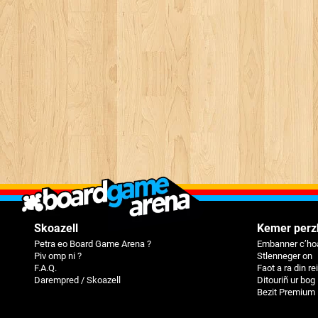
Skoazell
Kemer perz
Petra eo Board Game Arena ?
Embanner c’hoa
Piv omp ni ?
Stlenneger on
F.A.Q.
Faot a ra din r
Darempred / Skoazell
Ditouriñ ur bog
Bezit Premium 