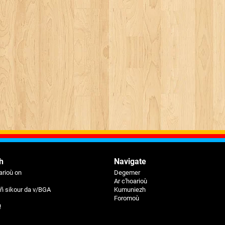
h
Navigate
rioù on
Degemer
Ar c'hoarioù
eiñ sikour da v/BGA
Kumuniezh
Foromoù
!